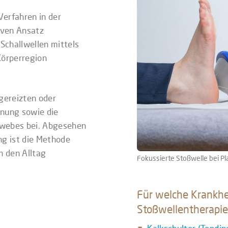
Verfahren in der
siven Ansatz
Schallwellen mittels
Körperregion
 gereizten oder
nnung sowie die
ewebes bei. Abgesehen
g ist die Methode
n den Alltag
Fokussierte Stoßwelle bei Pla
Für welche Krankhei
Stoßwellentherapie