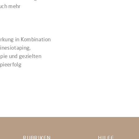
auch mehr
irkung in Kombination
Kinesiotaping,
apie und gezielten
pieerfolg
RUBRIKEN
HILFE