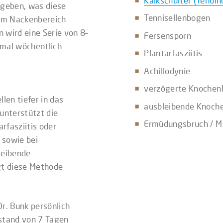
Kalkschulter (Tendin
egeben, was diese
Tennisellenbogen
im Nackenbereich
 wird eine Serie von 8–
Fersensporn
imal wöchentlich
Plantarfasziitis
Achillodynie
verzögerte Knochen
len tiefer in das
ausbleibende Knoche
unterstützt die
Ermüdungsbruch / M
rfasziitis oder
 sowie bei
leibende
gt diese Methode
r. Bunk persönlich
bstand von 7 Tagen